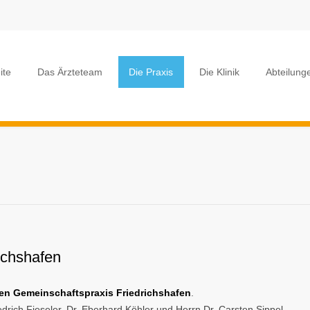
ite
Das Ärzteteam
Die Praxis
Die Klinik
Abteilung
ichshafen
en Gemeinschaftspraxis Friedrichshafen
.
edrich Fieseler, Dr. Eberhard Köhler und Herrn Dr. Carsten Sippel