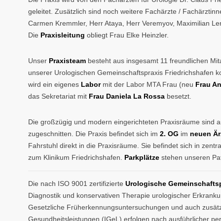
geleitet. Zusätzlich sind noch weitere Fachärzte / Fachärztinn
Carmen Kremmler, Herr Ataya, Herr Veremyov, Maximilian Len
Die
Praxisleitung
obliegt Frau Elke Heinzler.
Unser
Praxisteam
besteht aus insgesamt 11 freundlichen Mita
unserer Urologischen Gemeinschaftspraxis Friedrichshafen kom
wird ein eigenes
Labor
mit der Labor MTA Frau (neu
Frau A
das Sekretariat mit
Frau Daniela La
Rossa
besetzt.
Die großzügig und modern eingerichteten Praxisräume sind au
zugeschnitten. Die Praxis befindet sich im
2. OG
im
neuen Är
Fahrstuhl direkt in die Praxisräume. Sie befindet sich in zent
zum Klinikum Friedrichshafen.
Parkplätze
stehen unseren Pat
Die nach ISO 9001 zertifizierte
Urologische Gemeinschaftsp
Diagnostik und konservativen Therapie urologischer Erkran
Gesetzliche Früherkennungsuntersuchungen und auch zusätzl
Gesundheitsleistungen (IGeL) erfolgen nach ausführlicher per