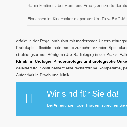
Harninkontinenz bei Mann und Frau (zertifizierte Beratu
Einnässen im Kindesalter (separater Uro-Flow-EMG-Me
erfolgt in der Regel ambulant mit modernsten Untersuchungs
Farbduplex, flexible Instrumente zur schmerzfreien Spiegelun
strahlungsarmen Röntgen (Uro-Radiologie) in der Praxis. Fal
Klinik für Urologie, Kinderurologie und urologische Onk
geleitet wird. Somit besteht eine fachärztliche, kompetente,
Aufenthalt in Praxis und Klinik.
Wir sind für Sie da!
Bei Anregungen oder Fragen, sprechen Sie u