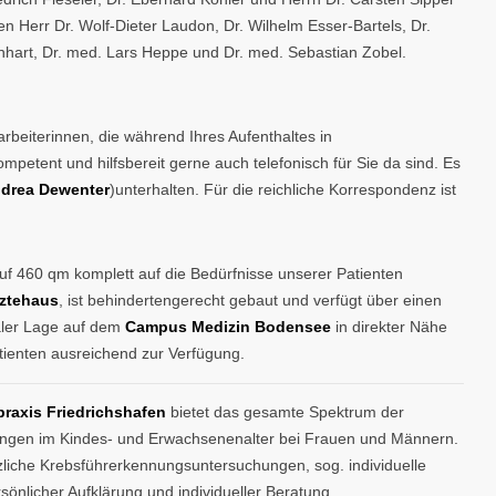
en Herr Dr. Wolf-Dieter Laudon, Dr. Wilhelm Esser-Bartels, Dr.
hart, Dr. med. Lars Heppe und Dr. med. Sebastian Zobel.
rbeiterinnen, die während Ihres Aufenthaltes in
petent und hilfsbereit gerne auch telefonisch für Sie da sind. Es
ndrea Dewenter
)unterhalten. Für die reichliche Korrespondenz ist
f 460 qm komplett auf die Bedürfnisse unserer Patienten
ztehaus
, ist behindertengerecht gebaut und verfügt über einen
raler Lage auf dem
Campus Medizin Bodensee
in direkter Nähe
ienten ausreichend zur Verfügung.
raxis Friedrichshafen
bietet das gesamte Spektrum der
kungen im Kindes- und Erwachsenenalter bei Frauen und Männern.
iche Krebsführerkennungsuntersuchungen, sog. individuelle
sönlicher Aufklärung und individueller Beratung.