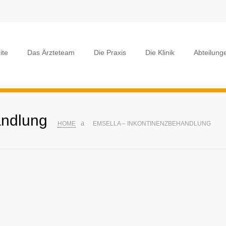
ite
Das Ärzteteam
Die Praxis
Die Klinik
Abteilung
andlung
HOME
EMSELLA – INKONTINENZBEHANDLUNG