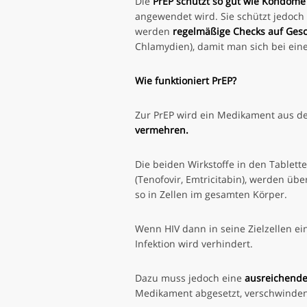
Die
PrEP schützt so gut wie
Kondome
angewendet wird. Sie schützt jedoch 
werden
regelmäßige Checks auf Gesc
Chlamydien), damit man sich bei eine
Wie funktioniert PrEP?
Zur PrEP wird ein Medikament aus d
vermehren.
Die beiden Wirkstoffe in den Tablett
(Tenofovir, Emtricitabin), werden ü
so in Zellen im gesamten Körper.
Wenn HIV dann in seine Zielzellen ei
Infektion wird verhindert.
Dazu muss jedoch eine
ausreichende
Medikament abgesetzt, verschwinden 