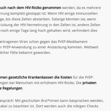
auch nach dem HIV-Risiko genommen
werden, da es mehrere
hrung komplett gestoppt ist: Wenn HIV einige Immunzellen
Tage, bis diese Zellen absterben. Solange könnten sie, wenn
rückung der HIV-Vermehrung in den Zellen ist, andere Zellen
 noch einige Tage lang hoch gehalten wird, verhindert dies
bertragenen Viren schon gegen das PrEP-Medikament
kter PrEP-Anwendung zu einer Ansteckung kommen. Weltweit
olcher Fälle bekannt geworden.
men gesetzliche Krankenkassen die Kosten
für die PrEP-
ngen bei Menschen mit erhöhtem HIV-Risiko. Die
privaten
e Regelungen
.
ktgespräch: Mit geschulten Ärzt*innen kann besprochen werden,
abei zu beachten ist. Dort werden auch die nötigen Checks